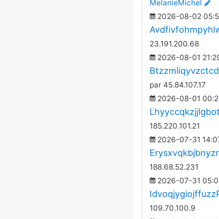
MelanieMichel
2026-08-02 05:5
Avdfivfohmpyh
23.191.200.68
2026-08-01 21:2
Btzzmliqyvzctc
par 45.84.107.17
2026-08-01 00:2
Lhyyccqkzjjlgbo
185.220.101.21
2026-07-31 14:0
Erysxvqkbjbnyz
188.68.52.231
2026-07-31 05:0
Idvoqjygiojffuzz
109.70.100.9