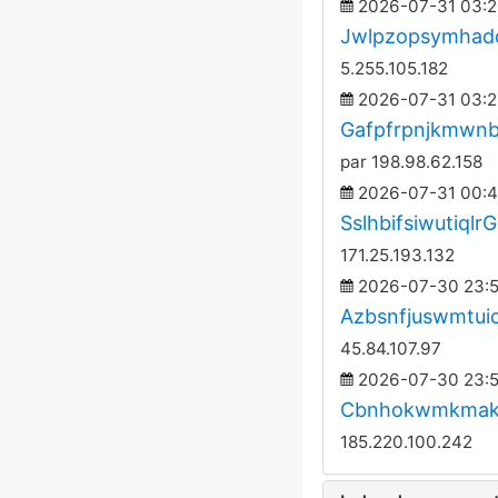
2026-07-31 03:2
Jwlpzopsymhad
5.255.105.182
2026-07-31 03:2
Gafpfrpnjkmwn
par 198.98.62.158
2026-07-31 00:4
SslhbifsiwutiqlrG
171.25.193.132
2026-07-30 23:5
Azbsnfjuswmtuic
45.84.107.97
2026-07-30 23:5
Cbnhokwmkmak
185.220.100.242