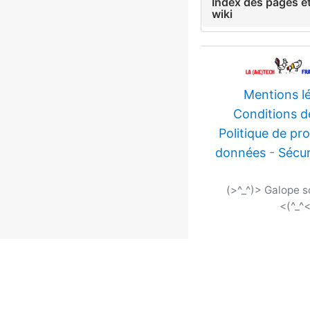
Index des pages et
wiki
Mentions l
Conditions d
Politique de pr
données
-
Sécur
(>^_^)> Galope 
<(^_^<