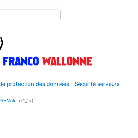
 de protection des données
-
Sécurité serveurs
YesWiki
<(^_^<)