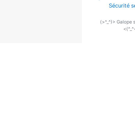
Sécurité s
(>^_^)> Galope
<(^_^