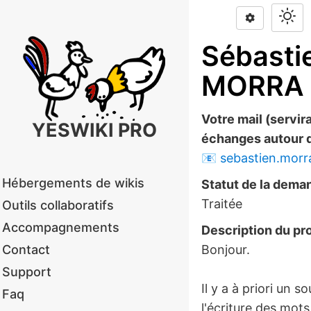
Sébasti
MORRA
Votre mail (servir
YESWIKI PRO
échanges autour d
sebastien.morr
Hébergements de wikis
Statut de la dema
Traitée
Outils collaboratifs
Accompagnements
Description du p
Contact
Bonjour.
Support
Il y a à priori un s
Faq
l'écriture des mot