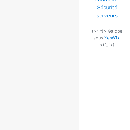
Sécurité
serveurs
(>^_^)> Galope
sous
YesWiki
<(^_^<)