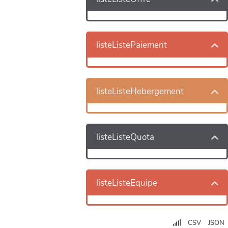
listeListePaiement
listeListeHebergement
listeListeQuota
listeListeEquipe
CSV
JSON