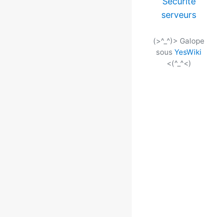
Sécurité
serveurs
(>^_^)> Galope
sous
YesWiki
<(^_^<)