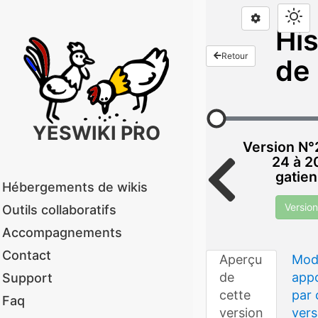
His
Retour
de 
YESWIKI PRO
Version N°2
24 à 2
gatien
Hébergements de wikis
Version
Outils collaboratifs
Accompagnements
Contact
Aperçu
Mod
de
app
Support
cette
par 
Faq
version
vers