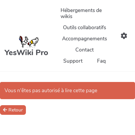
Aller au contenu principal
Hébergements de
wikis
Outils collaboratifs
Accompagnements
Contact
YesWiki Pro
Support
Faq
Vous n'êtes pas autorisé à lire cette page
Retour