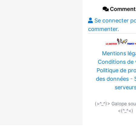
Commenta
Se connecter p
commenter.
Mentions lég
Conditions de 
Politique de pr
des données
-
serveur
(>^_^)> Galope so
<(^_^<)