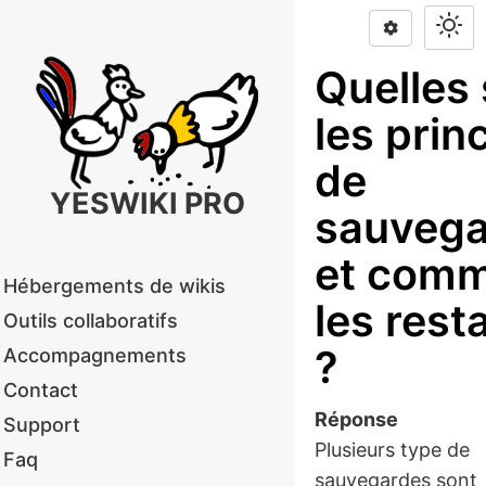
Quelles
les prin
de
YESWIKI PRO
sauvega
et com
Hébergements de wikis
les rest
Outils collaboratifs
?
Accompagnements
Contact
Réponse
Support
Plusieurs type de
Faq
sauvegardes sont