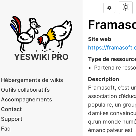
Framaso
Site web
https://framasoft.o
YESWIKI PRO
Type de ressourc
Partenaire ress
Description
Hébergements de wikis
Framasoft, c’est u
Outils collaboratifs
association d’éduc
Accompagnements
populaire, un grou
Contact
d’ami·es convaincu
Support
qu’un monde numé
Faq
émancipateur est