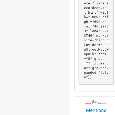
ate="liste_a
ccordeon.tp
l.html" widt
h="100%" hei
ght="600px" 
lat="46.2276
3" lon="2.21
3749" marker
size="big" p
rovider="Ope
nStreetMap.M
apnik" zoom
="5" groups
="" titles
="" groupsex
panded="fals
e"}}
Mentions