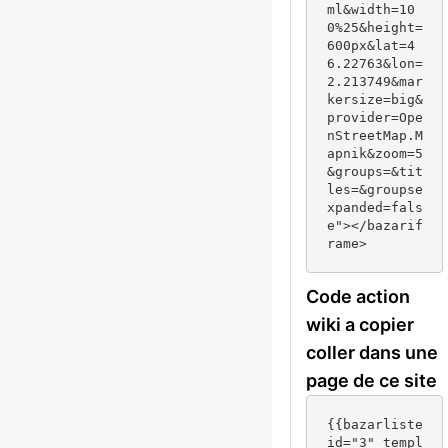
ml&width=10
0%25&height=
600px&lat=4
6.22763&lon=
2.213749&mar
kersize=big&
provider=Ope
nStreetMap.M
apnik&zoom=5
&groups=&tit
les=&groupse
xpanded=fals
e"></bazarif
rame>
Code action
wiki a copier
coller dans une
page de ce site
{{bazarliste 
id="3" templ