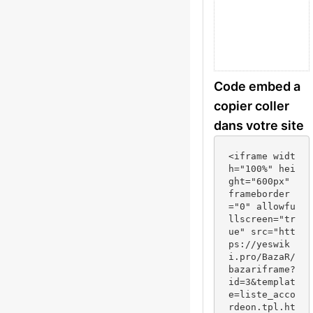
Code embed a
copier coller
dans votre site
<iframe widt
h="100%" hei
ght="600px" 
frameborder
="0" allowfu
llscreen="tr
ue" src="htt
ps://yeswik
i.pro/BazaR/
bazariframe?
id=3&templat
e=liste_acco
rdeon.tpl.ht