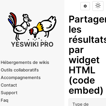
Partage
les
résultat
YESWIKI PRO
par
widget
Hébergements de wikis
HTML
Outils collaboratifs
(code
Accompagnements
Contact
embed)
Support
Faq
Type de